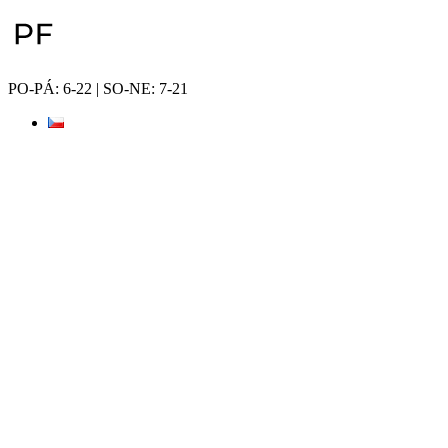
Přejít
k
obsahu
PO-PÁ: 6-22 | SO-NE: 7-21