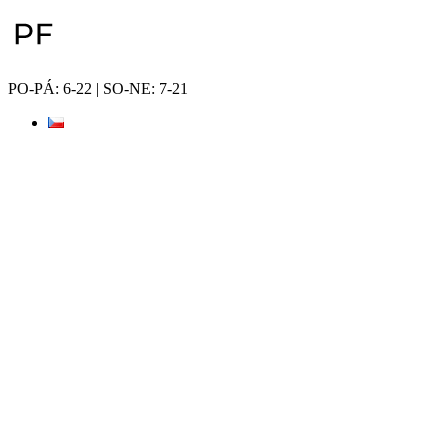
Přejít
k
obsahu
PO-PÁ: 6-22 | SO-NE: 7-21