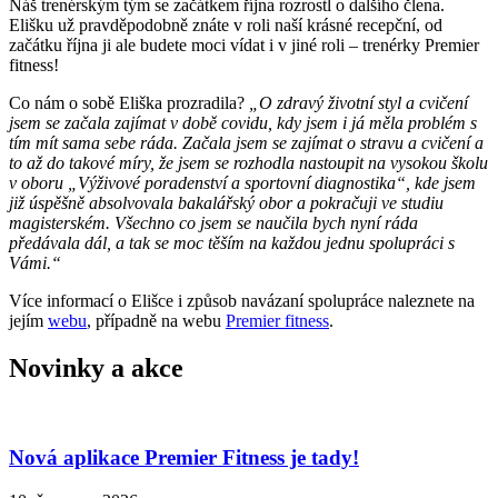
Náš trenérským tým se začátkem října rozrostl o dalšího člena.
Elišku už pravděpodobně znáte v roli naší krásné recepční, od
začátku října ji ale budete moci vídat i v jiné roli – trenérky Premier
fitness!
Co nám o sobě Eliška prozradila?
„O zdravý životní styl a cvičení
jsem se začala zajímat v době covidu, kdy jsem i já měla problém s
tím mít sama sebe ráda. Začala jsem se zajímat o stravu a cvičení a
to až do takové míry, že jsem se rozhodla nastoupit na vysokou školu
v oboru „Výživové poradenství a sportovní diagnostika“, kde jsem
již úspěšně absolvovala bakalářský obor a pokračuji ve studiu
magisterském. Všechno co jsem se naučila bych nyní ráda
předávala dál, a tak se moc těším na každou jednu spolupráci s
Vámi.“
Více informací o Elišce i způsob navázaní spolupráce naleznete na
jejím
webu
, případně na webu
Premier fitness
.
Novinky a akce
Nová aplikace Premier Fitness je tady!