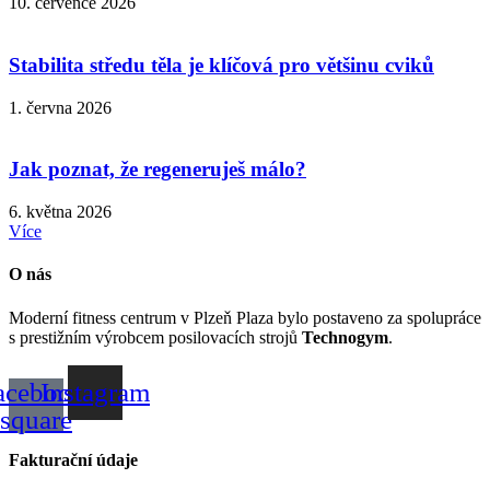
10. července 2026
Stabilita středu těla je klíčová pro většinu cviků
1. června 2026
Jak poznat, že regeneruješ málo?
6. května 2026
Více
O nás
Moderní fitness centrum v Plzeň Plaza bylo postaveno za spolupráce
s prestižním výrobcem posilovacích strojů
Technogym
.
acebook-
Instagram
square
Fakturační údaje